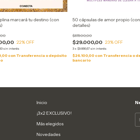
iplina marcará tu destino (con
50 cápsulas de amor propio (con
s)
detalles)
,00
$37.500,00
00,00
$29.000,00
22
% OFF
23
% OFF
33
sin interés
3
x
$9.666,67
sin interés
0,00
con
Transferencia o depósito
$26.100,00
con
Transferencia o d
io
bancario
Inicio
Ne
¡3x2 EXCLUSIVO!
Más elegidos
Novedades