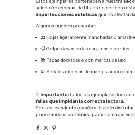
Estos ejemplares pertenecen a nuestra
secc
selección especial de títulos en perfecto est
imperfecciones estéticas
que no afectan l
Algunos pueden presentar:
📖 Hojas ligeramente manchadas o amarill
💥 Golpes leves en las esquinas o bordes
📚 Tapas dobladas o con marcas de uso
✏️ Señales mínimas de manipulación o al
✨
Importante:
todos los ejemplares fueron r
fallas que impidan la correcta lectura.
Son una excelente opción si buscás disfrutar 
priorizando el contenido por encima del esta