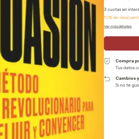
3
cuotas sin inte
10% de descuen
Ver más detalles
Compra p
Tus datos c
Cambios y
Si no te gu