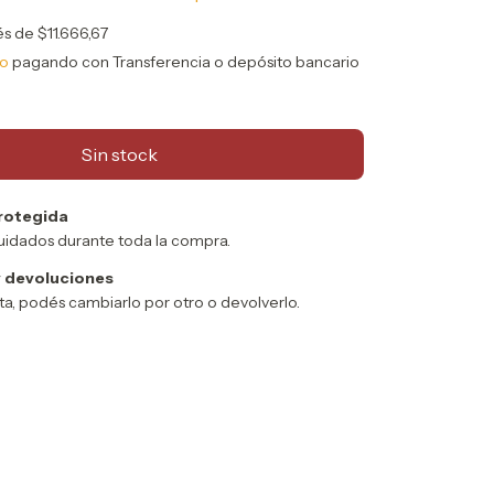
rés de
$11.666,67
to
pagando con Transferencia o depósito bancario
rotegida
uidados durante toda la compra.
 devoluciones
sta, podés cambiarlo por otro o devolverlo.