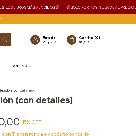
LOS LIBROS MÁS VENDIDOS 🔴
🔴 SOLO POR HOY · 3 LIBROS AL PRECIO DE 2 
S
Entrá
/
Carrito
(
0
)
Registráte
$0,00
A
CONTACTO
uasión (con detalles)
ón (con detalles)
0,00
15
% OFF
0
con
Transferencia o depósito bancario