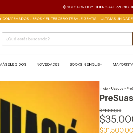
🔴 SOLO POR HOY · 3 LIBROS AL PRECIO DE 2 · 
🔥 COMPRÁS DOS LIBROS Y EL TERCERO TE SALE GRATIS — ÚLTIMAS UNIDADE
MÁS ELEGIDOS
NOVEDADES
BOOKS IN ENGLISH
MAYORIST
Inicio
>
Usados
>
PreS
PreSuasi
$41.000,00
$35.00
$31.500,0