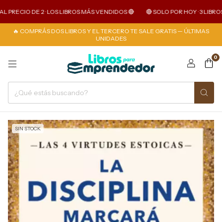
L PRECIO DE 2 · LOS LIBROS MÁS VENDIDOS 🔴
🔴 SOLO POR HOY · 3 LIBROS 
🔥 COMPRÁS DOS LIBROS Y EL TERCERO TE SALE GRATIS — ÚLTIMAS
UNIDADES
0
SIN STOCK