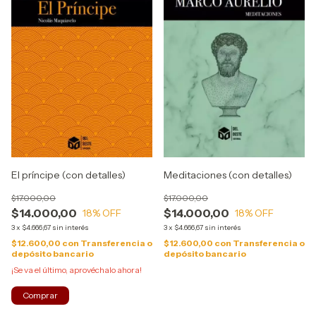
El príncipe (con detalles)
Meditaciones (con detalles)
$17.000,00
$17.000,00
$14.000,00
$14.000,00
18
% OFF
18
% OFF
3
x
$4.666,67
sin interés
3
x
$4.666,67
sin interés
$12.600,00
con
Transferencia o
$12.600,00
con
Transferencia o
depósito bancario
depósito bancario
¡Se va el último, aprovéchalo ahora!