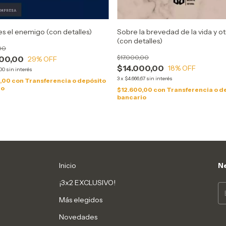
es el enemigo (con detalles)
Sobre la brevedad de la vida y ot
(con detalles)
00
$17.000,00
00,00
29
% OFF
$14.000,00
18
% OFF
,00
sin interés
3
x
$4.666,67
sin interés
0,00
con
Transferencia o depósito
io
$12.600,00
con
Transferencia o d
bancario
Inicio
Ne
¡3x2 EXCLUSIVO!
Más elegidos
Novedades