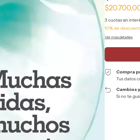
$20.700,0
3
cuotas sin inte
10% de descuen
Ver más detalles
Compra p
Tus datos c
Cambios y
Si no te gu