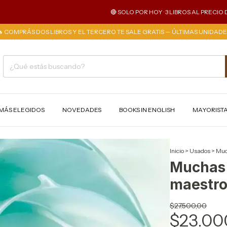
🔴 SOLO POR HOY · 3 LIBROS AL PRECIO DE 2 ·
🔥 COMPRÁS DOS LIBROS Y EL TERCERO TE SALE GRATIS — ÚLTIMAS UNIDADE
MÁS ELEGIDOS
NOVEDADES
BOOKS IN ENGLISH
MAYORIST
Inicio
>
Usados
>
Muc
Muchas 
maestros
$27.500,00
$23.00