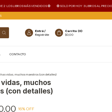
 LOS LIBROS MÁS VENDIDOS 🔴
🔴 SOLO POR HOY · 3 LIBROS AL PRECIO DE 2 
S
Entrá
/
Carrito
(
0
)
Registráte
$0,00
A
CONTACTO
has vidas, muchos maestros (con detalles)
vidas, muchos
 (con detalles)
0,00
16
% OFF