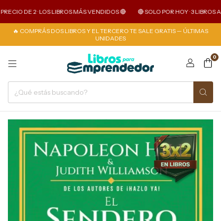
ECIO DE 2 · LOS LIBROS MÁS VENDIDOS 🔴
🔴 SOLO POR HOY · 3 LIBROS AL P
🔥 COMPRÁS DOS LIBROS Y EL TERCERO TE SALE GRATIS — ÚLTIMAS
UNIDADES
0