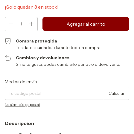
¡Solo quedan
3
en stock!
Compra protegida
Tus datos cuidados durante toda la compra.
Cambios y devoluciones
Si no te gusta, podés cambiarlo por otro o devolverlo.
Entregas para el CP:
Cambiar CP
Medios de envío
Calcular
No sé mi código postal
Descripción