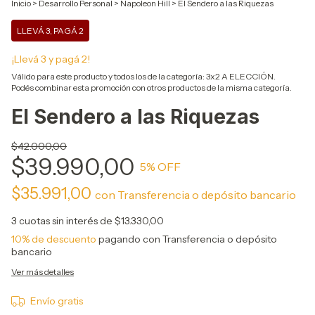
Inicio
>
Desarrollo Personal
>
Napoleon Hill
>
El Sendero a las Riquezas
LLEVÁ 3, PAGÁ 2
¡Llevá 3 y pagá 2!
Válido para este producto y todos los de la categoría: 3x2 A ELECCIÓN.
Podés combinar esta promoción con otros productos de la misma categoría.
El Sendero a las Riquezas
$42.000,00
$39.990,00
5
% OFF
$35.991,00
con
Transferencia o depósito bancario
3
cuotas sin interés de
$13.330,00
10% de descuento
pagando con Transferencia o depósito
bancario
Ver más detalles
Envío gratis