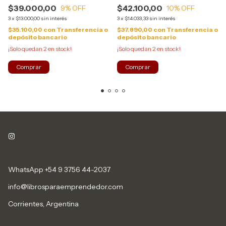
$39.000,00
$42.100,00
9
% OFF
10
% OFF
3
x
$13.000,00
sin interés
3
x
$14.033,33
sin interés
$35.100,00
con
Transferencia o
$37.890,00
con
Transferencia o
depósito bancario
depósito bancario
¡Solo quedan
2
en stock!
¡Solo quedan
2
en stock!
WhatsApp +54 9 3756 44-2037
info@librosparaemprendedor.com
Corrientes, Argentina