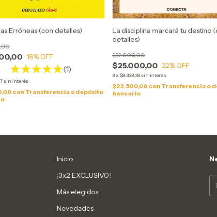
as Erróneas (con detalles)
La disciplina marcará tu destino 
detalles)
,00
$32.000,00
00,00
18
% OFF
$25.000,00
22
% OFF
(1)
3
x
$8.333,33
sin interés
67
sin interés
$22.500,00
con
Transferencia o d
0,00
con
Transferencia o depósito
bancario
io
Inicio
Ne
¡3x2 EXCLUSIVO!
Más elegidos
Novedades