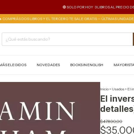
🔴 SOLO POR HOY · 3 LIBROS AL PRECIO DE 2 ·
🔥 COMPRÁS DOS LIBROS Y EL TERCERO TE SALE GRATIS — ÚLTIMAS UNIDADE
MÁS ELEGIDOS
NOVEDADES
BOOKS IN ENGLISH
MAYORIST
Inicio
>
Usados
>
El i
El inver
detalles
$47.890,00
$35.00