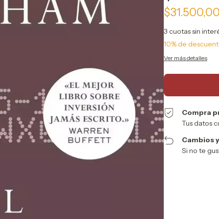
$31.500,0
3
cuotas sin inte
10% de descuen
Ver más detalles
Compra p
Tus datos c
Cambios y
Si no te gu