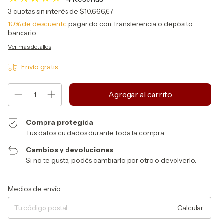
3
cuotas sin interés de
$10.666,67
10% de descuento
pagando con Transferencia o depósito
bancario
Ver más detalles
Envío gratis
Compra protegida
Tus datos cuidados durante toda la compra.
Cambios y devoluciones
Si no te gusta, podés cambiarlo por otro o devolverlo.
Entregas para el CP:
Cambiar CP
Medios de envío
Calcular