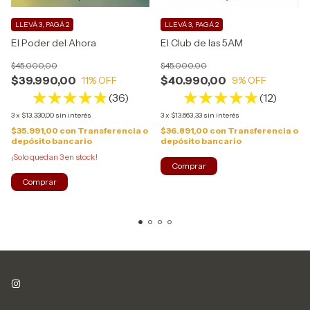
LLEVÁ 3, PAGÁ 2
LLEVÁ 3, PAGÁ 2
El Poder del Ahora
El Club de las 5AM
$45.000,00
$45.000,00
$39.990,00
$40.990,00
11
% OFF
9
% OFF
(36)
(12)
3
x
$13.330,00
sin interés
3
x
$13.663,33
sin interés
$35.991,00
con
Transferencia o
$36.891,00
con
Transferencia o
depósito bancario
depósito bancario
¡Solo quedan
3
en stock!