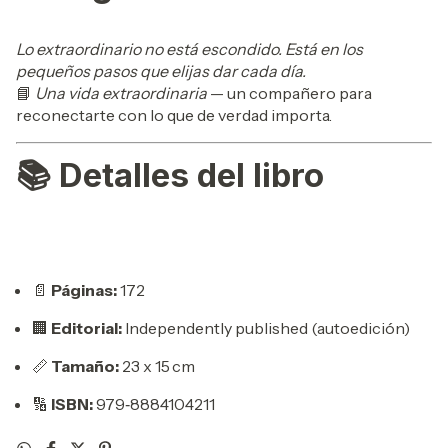
Lo extraordinario no está escondido. Está en los
pequeños pasos que elijas dar cada día.
📘
Una vida extraordinaria
— un compañero para
reconectarte con lo que de verdad importa.
📚
Detalles del libro
📄
Páginas:
172
🏢
Editorial:
Independently published (autoedición)
📏
Tamaño:
23 x 15 cm
🔢
ISBN:
979‑8884104211