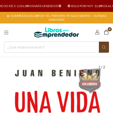
CIO DE 2 · LOS LIBROS MÁS VENDIDOS 🔴
🔴 SOLO POR HOY · 3 LIBROS AL PR
🔥 COMPRÁS DOS LIBROS Y EL TERCERO TE SALE GRATIS — ÚLTIMAS
UNIDADES
0
1
/
2