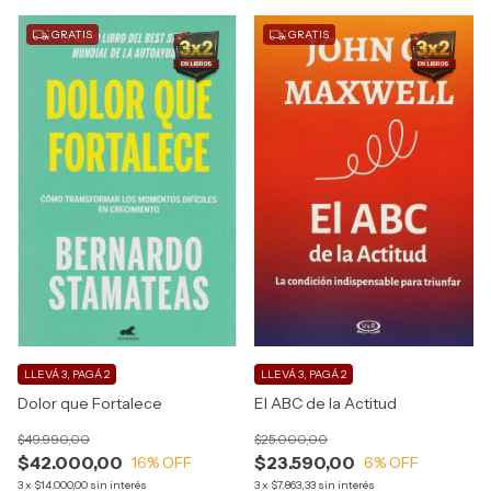
GRATIS
GRATIS
LLEVÁ 3, PAGÁ 2
LLEVÁ 3, PAGÁ 2
Dolor que Fortalece
El ABC de la Actitud
$49.990,00
$25.000,00
$42.000,00
$23.590,00
16
% OFF
6
% OFF
3
x
$14.000,00
sin interés
3
x
$7.863,33
sin interés