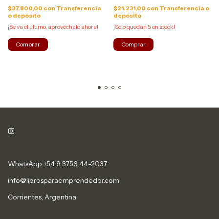
$37.800,00
con
Transferencia
$21.231,00
con
Transferencia o
o depósito
depósito
¡Se va el último, aprovéchalo ahora!
¡Solo quedan
5
en stock!
WhatsApp +54 9 3756 44-2037
info@librosparaemprendedor.com
Corrientes, Argentina