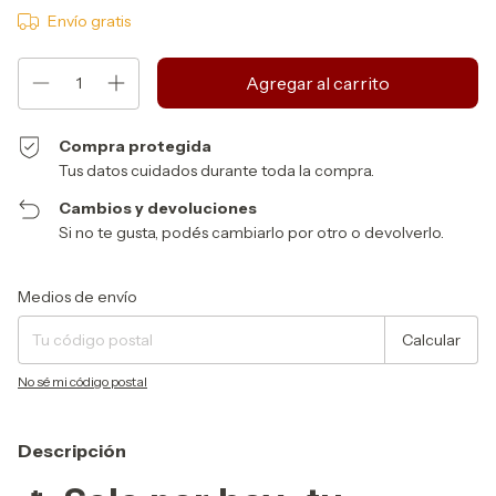
Envío gratis
Compra protegida
Tus datos cuidados durante toda la compra.
Cambios y devoluciones
Si no te gusta, podés cambiarlo por otro o devolverlo.
Entregas para el CP:
Cambiar CP
Medios de envío
Calcular
No sé mi código postal
Descripción