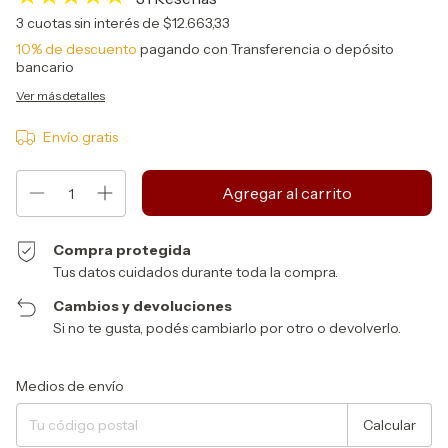
3
cuotas sin interés de
$12.663,33
10% de descuento
pagando con Transferencia o depósito
bancario
Ver más detalles
Envío gratis
Compra protegida
Tus datos cuidados durante toda la compra.
Cambios y devoluciones
Si no te gusta, podés cambiarlo por otro o devolverlo.
Entregas para el CP:
Cambiar CP
Medios de envío
Calcular