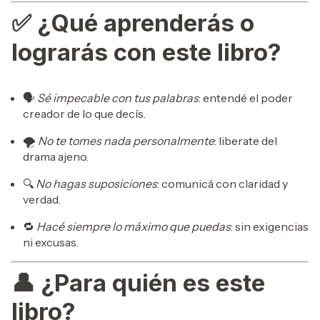
✅ ¿Qué aprenderás o
lograrás con este libro?
🗣️
Sé impecable con tus palabras
: entendé el poder
creador de lo que decís.
🌪️
No te tomes nada personalmente
: liberate del
drama ajeno.
🔍
No hagas suposiciones
: comunicá con claridad y
verdad.
🔁
Hacé siempre lo máximo que puedas
: sin exigencias
ni excusas.
👤 ¿Para quién es este
libro?