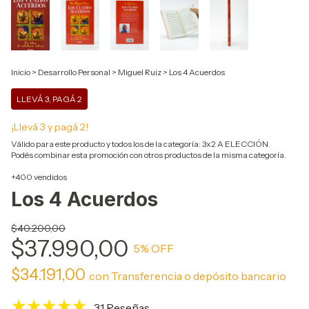
Inicio
>
Desarrollo Personal
>
Miguel Ruiz
>
Los 4 Acuerdos
LLEVÁ 3, PAGÁ 2
¡Llevá 3 y pagá 2!
Válido para este producto y todos los de la categoría: 3x2 A ELECCIÓN.
Podés combinar esta promoción con otros productos de la misma categoría.
+400 vendidos
Los 4 Acuerdos
$40.200,00
$37.990,00
5
% OFF
$34.191,00
con
Transferencia o depósito bancario
31 Reseñas