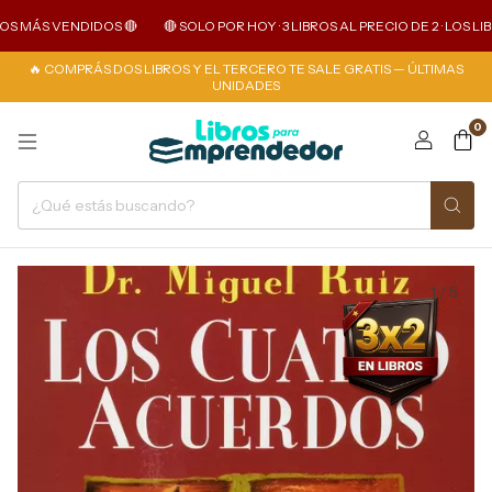
S MÁS VENDIDOS 🔴
🔴 SOLO POR HOY · 3 LIBROS AL PRECIO DE 2 · LOS LIBR
🔥 COMPRÁS DOS LIBROS Y EL TERCERO TE SALE GRATIS — ÚLTIMAS
UNIDADES
0
1
/
5