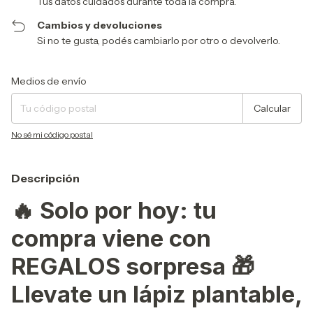
Tus datos cuidados durante toda la compra.
Cambios y devoluciones
Si no te gusta, podés cambiarlo por otro o devolverlo.
Entregas para el CP:
Cambiar CP
Medios de envío
Calcular
No sé mi código postal
Descripción
🔥
Solo por hoy: tu
compra viene con
REGALOS sorpresa 🎁
Llevate un lápiz plantable,