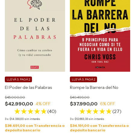
LLEVÁ 3, PAGÁ 2
LLEVÁ 3, PAGÁ 2
El Poder de las Palabras
Rompe la Barrera del No
$45.000,00
$40.499,00
$42.990,00
$37.990,00
4
% OFF
6
% OFF
(40)
(27)
3
x
$14.330,00
sin interés
3
x
$12.663,33
sin interés
$38.691,00
con
Transferencia o
$34.191,00
con
Transferencia o
depósito bancario
depósito bancario