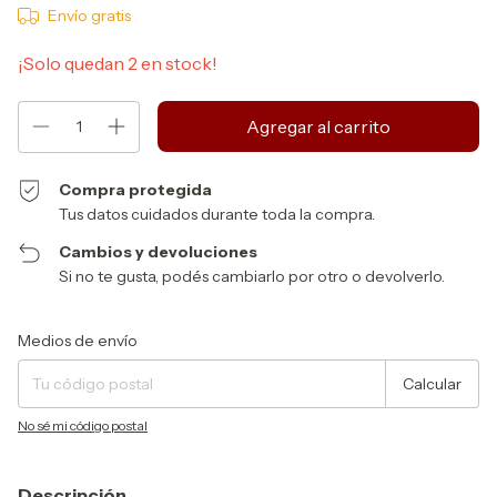
Envío gratis
¡Solo quedan
2
en stock!
Compra protegida
Tus datos cuidados durante toda la compra.
Cambios y devoluciones
Si no te gusta, podés cambiarlo por otro o devolverlo.
Entregas para el CP:
Cambiar CP
Medios de envío
Calcular
No sé mi código postal
Descripción