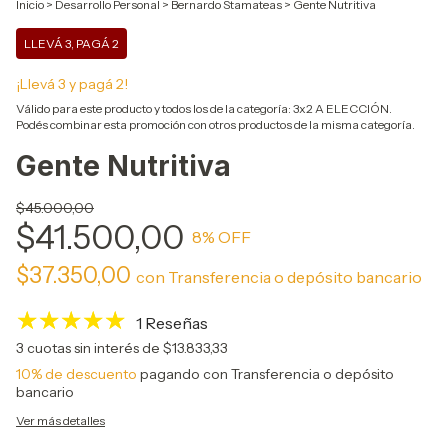
Inicio
>
Desarrollo Personal
>
Bernardo Stamateas
>
Gente Nutritiva
LLEVÁ 3, PAGÁ 2
¡Llevá 3 y pagá 2!
Válido para este producto y todos los de la categoría: 3x2 A ELECCIÓN.
Podés combinar esta promoción con otros productos de la misma categoría.
Gente Nutritiva
$45.000,00
$41.500,00
8
% OFF
$37.350,00
con
Transferencia o depósito bancario
1 Reseñas
3
cuotas sin interés de
$13.833,33
10% de descuento
pagando con Transferencia o depósito
bancario
Ver más detalles