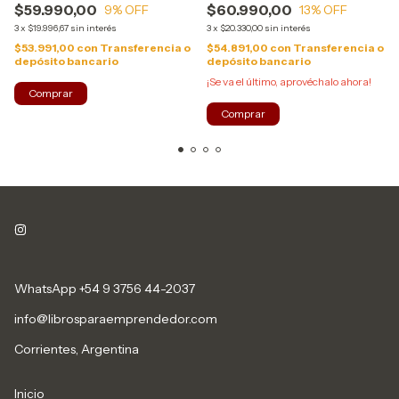
$59.990,00
$60.990,00
9
% OFF
13
% OFF
3
x
$19.996,67
sin interés
3
x
$20.330,00
sin interés
$53.991,00
con
Transferencia o
$54.891,00
con
Transferencia o
depósito bancario
depósito bancario
¡Se va el último, aprovéchalo ahora!
WhatsApp +54 9 3756 44-2037
info@librosparaemprendedor.com
Corrientes, Argentina
Inicio