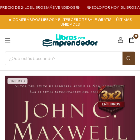
ECIO DE 2 · LOS LIBROS MÁS VENDIDOS 🔴
🔴 SOLO POR HOY · 3 LIBROS AL P
🔥 COMPRÁS DOS LIBROS Y EL TERCERO TE SALE GRATIS — ÚLTIMAS
UNIDADES
0
SIN STOCK