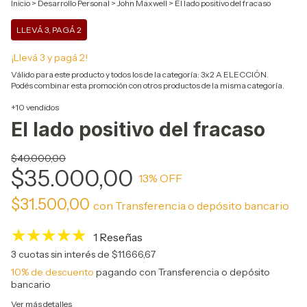
Inicio
>
Desarrollo Personal
>
John Maxwell
>
El lado positivo del fracaso
LLEVÁ 3, PAGÁ 2
¡Llevá 3 y pagá 2!
Válido para este producto y todos los de la categoría: 3x2 A ELECCIÓN.
Podés combinar esta promoción con otros productos de la misma categoría.
+10 vendidos
El lado positivo del fracaso
$40.000,00
$35.000,00
13
% OFF
$31.500,00
con
Transferencia o depósito bancario
1 Reseñas
3
cuotas sin interés de
$11.666,67
10% de descuento
pagando con Transferencia o depósito
bancario
Ver más detalles