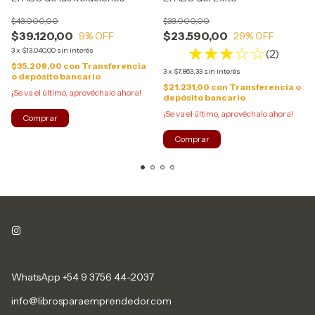
$43.000,00
$33.000,00
$39.120,00
$23.590,00
9
% OFF
29
% OFF
3
x
$13.040,00
sin interés
(2)
$35.208,00
con
Transferencia
3
x
$7.863,33
sin interés
o depósito bancario
$21.231,00
con
Transferencia o
¡Se va el último, aprovéchalo ahora!
depósito bancario
¡Se va el último, aprovéchalo ahora!
WhatsApp +54 9 3756 44-2037
info@librosparaemprendedor.com